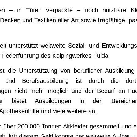
n – in Tüten verpackte – noch nutzbare Kle
ecken und Textilien aller Art sowie tragfähige, p
lt unterstützt weltweite Sozial- und Entwicklungs
r Federführung des Kolpingwerkes Fulda.
ist die Unterstützung von beruflicher Ausbildun
- und Berufsausbildung ist durch die dortig
ngen nicht mehr möglich und der Bedarf an Fach
r bietet Ausbildungen in den Bereichen
 Apothekenhilfe und viele weitere an.
n über 200.000 Tonnen Altkleider gesammelt und ei
elt. Mit diesem Geld konnte der weltweite Aufbau u