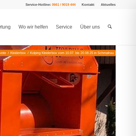
Service-Hotline:
0661 / 9019 444
Kontakt
Aktuelles
rtung
Wo wir helfen
Service
Über uns
seite
/
Kleiderbox
/
Kolping Kleiderbox vom 10.07. bis 20.08.25 in Schmalnau