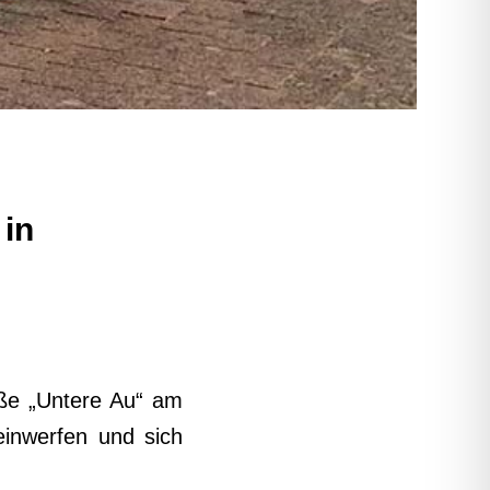
 in
aße „Untere Au“ am
einwerfen und sich