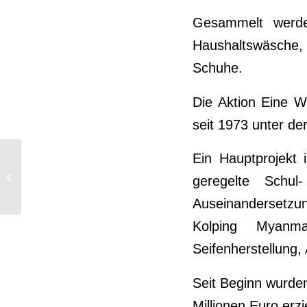
Gesammelt werde
Haushaltswäsche, D
Schuhe.
Die Aktion Eine We
seit 1973 unter de
Ein Hauptprojekt 
Frohe Pfingsten 2025
geregelte Schul
Auseinandersetzu
Kolping Myanma
Seifenherstellung,
Seit Beginn wurde
Millionen Euro erzi