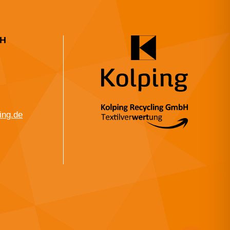
bH
ing.de