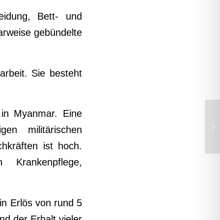
idung, Bett- und
aarweise gebündelte
arbeit. Sie besteht
g in Myanmar. Eine
en militärischen
kräften ist hoch.
 Krankenpflege,
n Erlös von rund 5
nd der Erhalt vieler