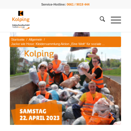
Service-Hotline:
0661 / 9019 444
Startseite
/
Allgemein
/
Jacke wie Hose: Kleidersammlung Aktion „Eine Welt“ für soziale ...