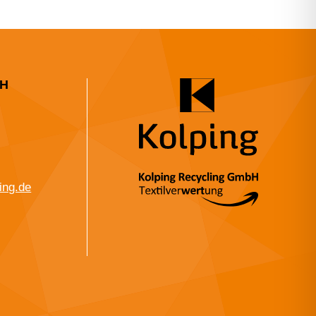
bH
ing.de