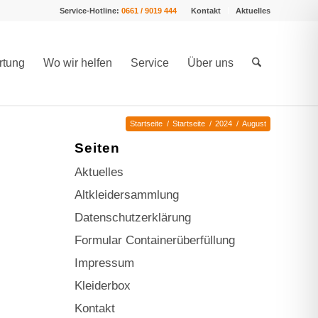
Service-Hotline:
0661 / 9019 444
Kontakt
Aktuelles
rtung
Wo wir helfen
Service
Über uns
Startseite
/
Startseite
/
2024
/
August
Seiten
Aktuelles
Altkleidersammlung
Datenschutzerklärung
Formular Containerüberfüllung
Impressum
Kleiderbox
Kontakt