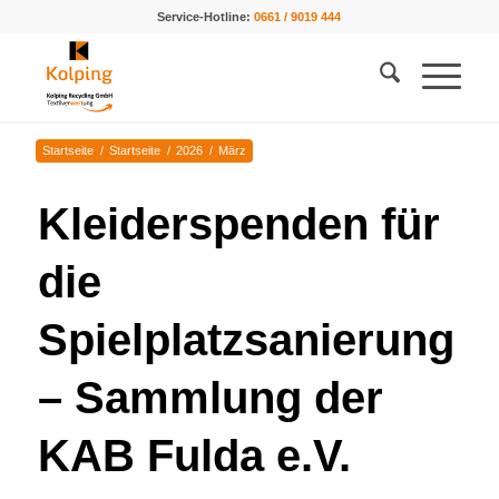
Service-Hotline:
0661 / 9019 444
Startseite
/
Startseite
/
2026
/
März
Kleiderspenden für
die
Spielplatzsanierung
– Sammlung der
KAB Fulda e.V.