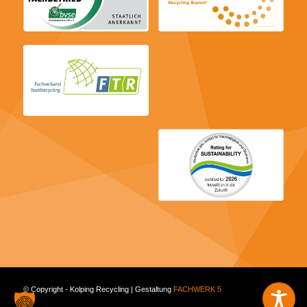
© Copyright - Kolping Recycling | Gestaltung
FACHWERK 5